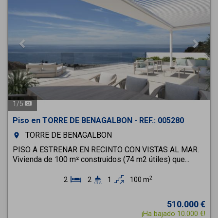
1
/
5
Piso en TORRE DE BENAGALBON - REF.: 005280
TORRE DE BENAGALBON
room
PISO A ESTRENAR EN RECINTO CON VISTAS AL MAR.
Vivienda de 100 m² construidos (74 m2 útiles) que...
2
2
2
1
100 m
510.000 €
¡Ha bajado 10.000 €!