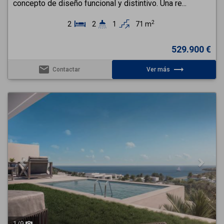
concepto de diseño funcional y distintivo. Una re...
2
2
2
1
71 m
529.900 €
email
trending_flat
Contactar
Ver más
Previous
Next
1
/
9