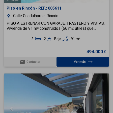
Piso en Rincón - REF.: 005611
Calle Guadalhorce, Rincón
room
PISO A ESTRENAR CON GARAJE, TRASTERO Y VISTAS.
Vivienda de 91 m² construidos (66 m2 útiles) que...
2
3
2
Bajo
91 m
494.000 €
email
trending_flat
Contactar
Ver más
Previous
Next