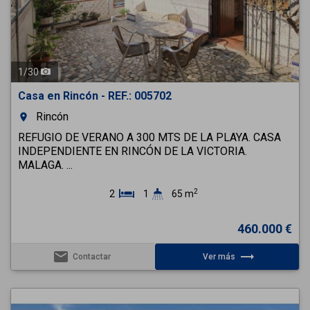
1
/
30
Casa en Rincón - REF.: 005702
Rincón
room
REFUGIO DE VERANO A 300 MTS DE LA PLAYA. CASA
INDEPENDIENTE EN RINCÓN DE LA VICTORIA.
MALAGA. ...
2
2
1
65 m
460.000 €
email
trending_flat
Contactar
Ver más
Previous
Next