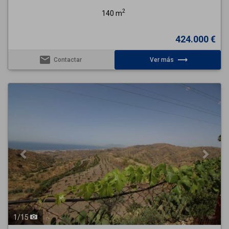
2
140 m
424.000 €
email
trending_flat
Contactar
Ver más
Previous
Next
1
/
15