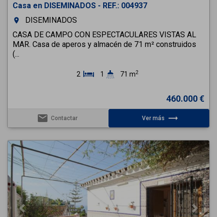
Casa en DISEMINADOS - REF.: 004937
DISEMINADOS
room
CASA DE CAMPO CON ESPECTACULARES VISTAS AL
MAR. Casa de aperos y almacén de 71 m² construidos
(...
2
2
1
71 m
460.000 €
email
trending_flat
Contactar
Ver más
Previous
Next