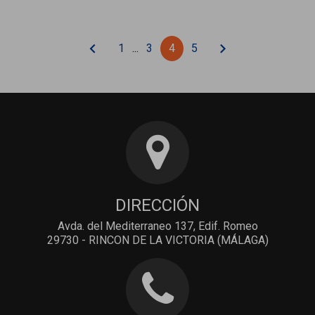
chevron_left
chevron_right
1
...
3
4
5
DIRECCIÓN
Avda. del Mediterraneo 137, Edif. Romeo
29730 - RINCON DE LA VICTORIA (MÁLAGA)