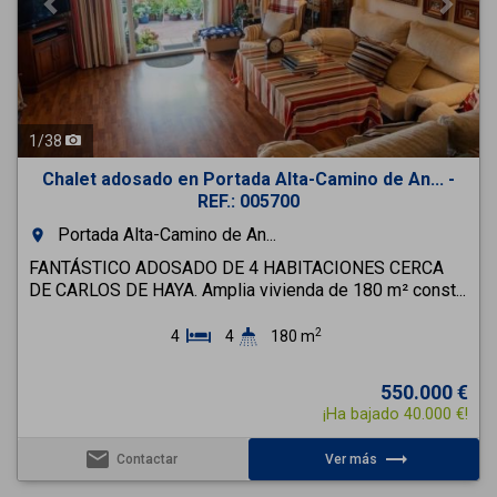
1
/
38
Chalet adosado en Portada Alta-Camino de An... -
REF.: 005700
Portada Alta-Camino de An...
room
FANTÁSTICO ADOSADO DE 4 HABITACIONES CERCA
DE CARLOS DE HAYA. Amplia vivienda de 180 m² const...
2
4
4
180 m
550.000 €
¡Ha bajado 40.000 €!
email
trending_flat
Contactar
Ver más