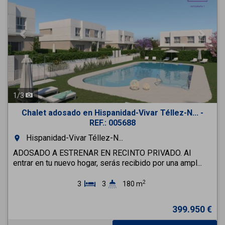
1
/
3
Chalet adosado en Hispanidad-Vivar Téllez-N... -
REF.: 005688
Hispanidad-Vivar Téllez-N...
room
ADOSADO A ESTRENAR EN RECINTO PRIVADO. Al
entrar en tu nuevo hogar, serás recibido por una ampl...
2
3
3
180 m
399.950 €