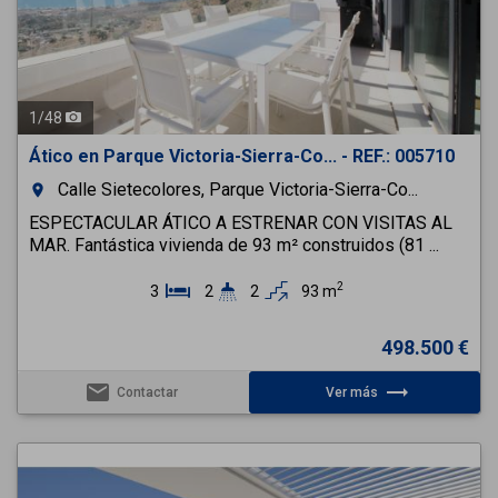
1
/
48
Ático en Parque Victoria-Sierra-Co... - REF.: 005710
Calle Sietecolores, Parque Victoria-Sierra-Co...
room
ESPECTACULAR ÁTICO A ESTRENAR CON VISITAS AL
MAR. Fantástica vivienda de 93 m² construidos (81 ...
2
3
2
2
93 m
498.500 €
email
trending_flat
Contactar
Ver más
Previous
Next