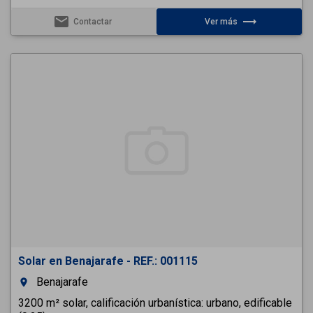
email
trending_flat
Contactar
Ver más
Solar en Benajarafe - REF.: 001115
Benajarafe
room
3200 m² solar, calificación urbanística: urbano, edificable