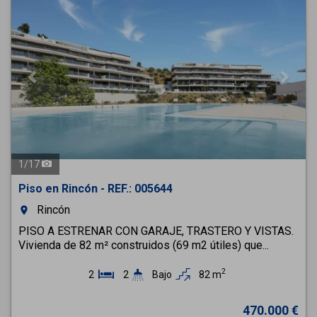
1
/
17
Piso en Rincón - REF.: 005644
Rincón
room
PISO A ESTRENAR CON GARAJE, TRASTERO Y VISTAS.
Vivienda de 82 m² construidos (69 m2 útiles) que...
2
2
2
Bajo
82 m
470.000 €