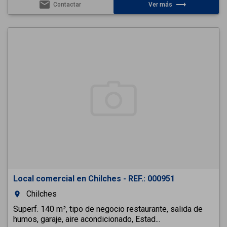
email
trending_flat
Contactar
Ver más
Local comercial en Chilches - REF.: 000951
Chilches
room
Superf. 140 m², tipo de negocio restaurante, salida de
humos, garaje, aire acondicionado, Estad...