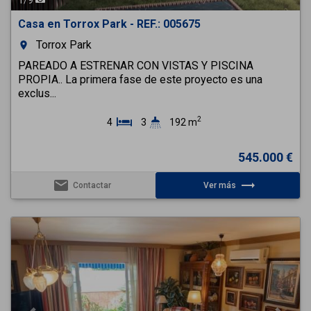
Casa en Torrox Park - REF.: 005675
Torrox Park
room
PAREADO A ESTRENAR CON VISTAS Y PISCINA
PROPIA.. La primera fase de este proyecto es una
exclus...
2
4
3
192 m
545.000 €
email
trending_flat
Contactar
Ver más
Previous
Next