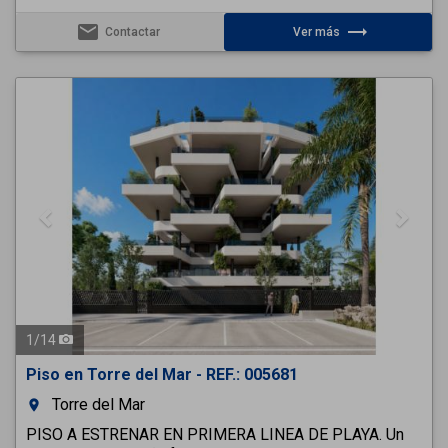
email
trending_flat
Contactar
Ver más
Previous
Next
1
/
14
Piso en Torre del Mar - REF.: 005681
Torre del Mar
room
PISO A ESTRENAR EN PRIMERA LINEA DE PLAYA. Un