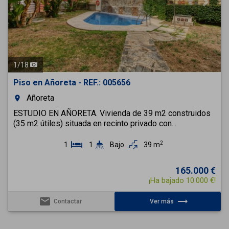
1
/
18
Piso en Añoreta - REF.: 005656
Añoreta
room
ESTUDIO EN AÑORETA. Vivienda de 39 m2 construidos
(35 m2 útiles) situada en recinto privado con...
2
1
1
Bajo
39 m
165.000 €
¡Ha bajado 10.000 €!
email
trending_flat
Contactar
Ver más