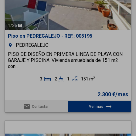
1
/
36
Piso en PEDREGALEJO - REF.: 005195
PEDREGALEJO
room
PISO DE DISEÑO EN PRIMERA LINEA DE PLAYA CON
GARAJE Y PISCINA. Vivienda amueblada de 151 m2
con...
2
3
2
1
151 m
2.300 €/mes
email
trending_flat
Contactar
Ver más
Previous
Next