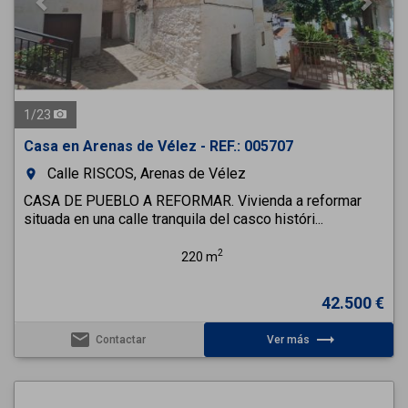
1
/
23
Casa en Arenas de Vélez - REF.: 005707
Calle RISCOS, Arenas de Vélez
room
CASA DE PUEBLO A REFORMAR. Vivienda a reformar
situada en una calle tranquila del casco históri...
2
220 m
42.500 €
email
trending_flat
Contactar
Ver más
Previous
Next