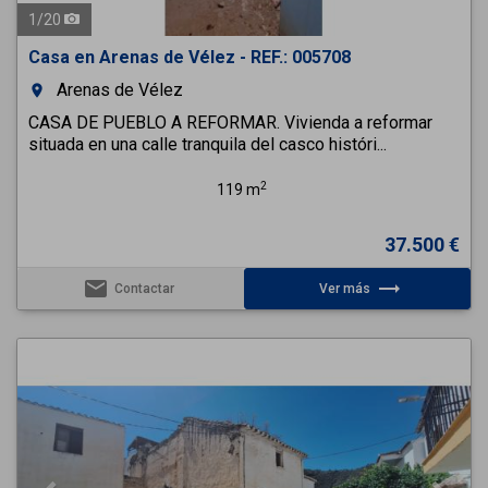
1
/
20
Casa en Arenas de Vélez - REF.: 005708
Arenas de Vélez
room
CASA DE PUEBLO A REFORMAR. Vivienda a reformar
situada en una calle tranquila del casco históri...
2
119 m
37.500 €
email
trending_flat
Contactar
Ver más
Previous
Next