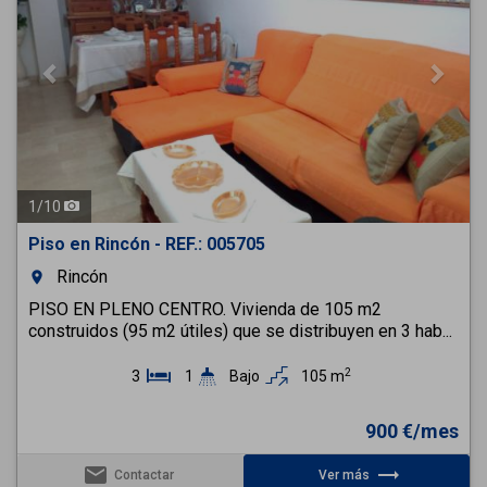
1
/
10
Piso en Rincón - REF.: 005705
Rincón
room
PISO EN PLENO CENTRO. Vivienda de 105 m2
construidos (95 m2 útiles) que se distribuyen en 3 hab...
2
3
1
Bajo
105 m
900 €/mes
email
trending_flat
Contactar
Ver más