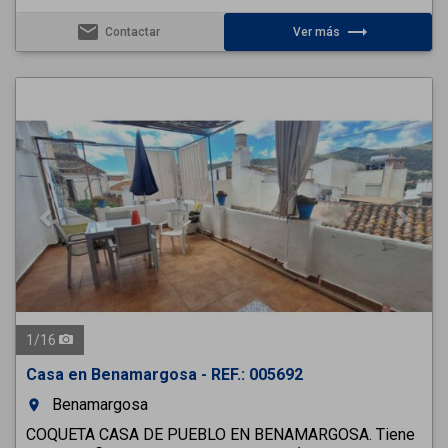
email
trending_flat
Contactar
Ver más
Previous
Next
1
/
16
Casa en Benamargosa - REF.: 005692
Benamargosa
room
COQUETA CASA DE PUEBLO EN BENAMARGOSA. Tiene