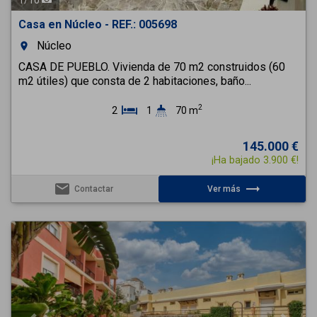
Casa en Núcleo - REF.: 005698
Núcleo
room
CASA DE PUEBLO. Vivienda de 70 m2 construidos (60
m2 útiles) que consta de 2 habitaciones, baño...
2
2
1
70 m
145.000 €
¡Ha bajado 3.900 €!
email
trending_flat
Contactar
Ver más
Previous
Next