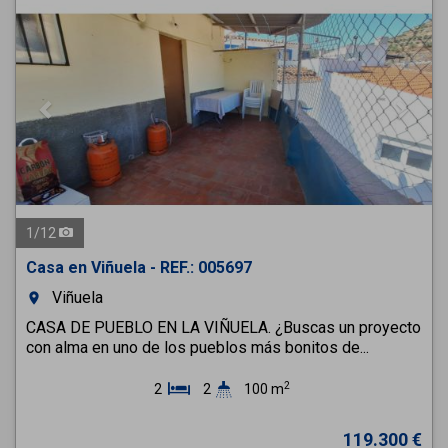
1
/
12
Casa en Viñuela - REF.: 005697
Viñuela
room
CASA DE PUEBLO EN LA VIÑUELA. ¿Buscas un proyecto
con alma en uno de los pueblos más bonitos de...
2
2
2
100 m
119.300 €