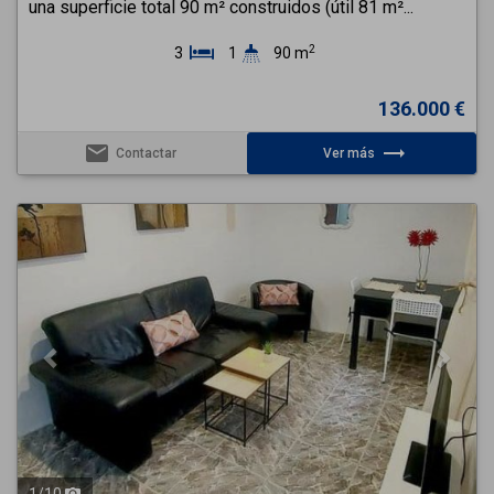
una superficie total 90 m² construidos (útil 81 m²...
2
3
1
90 m
136.000 €
email
trending_flat
Contactar
Ver más
Previous
Next
1
/
10