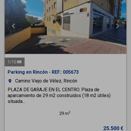
1
/
10
Parking en Rincón - REF.: 005673
Camino Viejo de Vélez, Rincón
room
PLAZA DE GARAJE EN EL CENTRO. Plaza de
aparcamiento de 29 m2 construidos (18 m2 útiles)
situada...
2
29 m
25.500 €