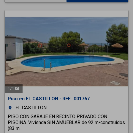
1
/
1
Piso en EL CASTILLON - REF.: 001767
EL CASTILLON
room
PISO CON GARAJE EN RECINTO PRIVADO CON
PISCINA. Vivienda SIN AMUEBLAR de 92 m²construidos
(83 m...