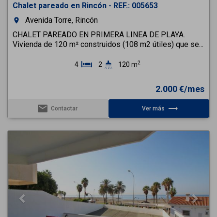
Chalet pareado en Rincón - REF.: 005653
Avenida Torre, Rincón
room
CHALET PAREADO EN PRIMERA LINEA DE PLAYA.
Vivienda de 120 m² construidos (108 m2 útiles) que se...
2
4
2
120 m
2.000 €/mes
email
trending_flat
Contactar
Ver más
Previous
Next