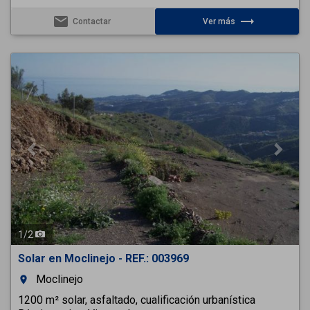
email
trending_flat
Contactar
Ver más
Previous
Next
1
/
2
Solar en Moclinejo - REF.: 003969
Moclinejo
room
1200 m² solar, asfaltado, cualificación urbanística