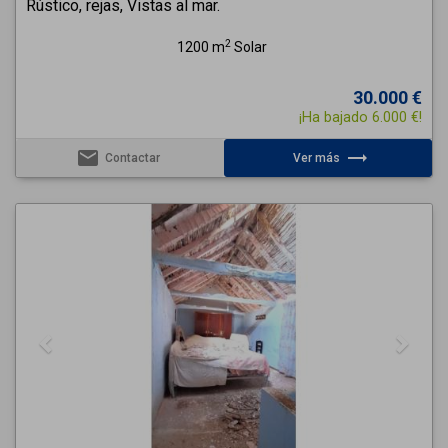
Rústico, rejas, Vistas al mar.
2
1200 m
Solar
30.000 €
¡Ha bajado 6.000 €!
email
trending_flat
Contactar
Ver más
Previous
Next