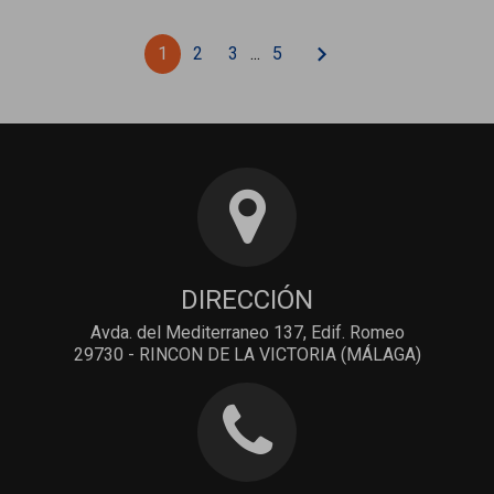
chevron_right
1
2
3
...
5
DIRECCIÓN
Avda. del Mediterraneo 137, Edif. Romeo
29730 - RINCON DE LA VICTORIA (MÁLAGA)