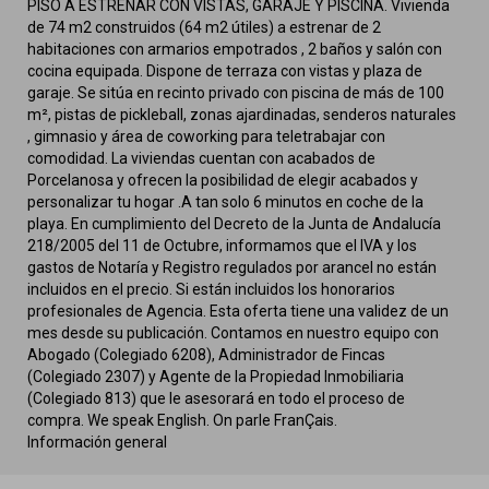
PISO A ESTRENAR CON VISTAS, GARAJE Y PISCINA. Vivienda
de 74 m2 construidos (64 m2 útiles) a estrenar de 2
habitaciones con armarios empotrados , 2 baños y salón con
cocina equipada. Dispone de terraza con vistas y plaza de
garaje. Se sitúa en recinto privado con piscina de más de 100
m², pistas de pickleball, zonas ajardinadas, senderos naturales
, gimnasio y área de coworking para teletrabajar con
comodidad. La viviendas cuentan con acabados de
Porcelanosa y ofrecen la posibilidad de elegir acabados y
personalizar tu hogar .A tan solo 6 minutos en coche de la
playa. En cumplimiento del Decreto de la Junta de Andalucía
218/2005 del 11 de Octubre, informamos que el IVA y los
gastos de Notaría y Registro regulados por arancel no están
incluidos en el precio. Si están incluidos los honorarios
profesionales de Agencia. Esta oferta tiene una validez de un
mes desde su publicación. Contamos en nuestro equipo con
Abogado (Colegiado 6208), Administrador de Fincas
(Colegiado 2307) y Agente de la Propiedad Inmobiliaria
(Colegiado 813) que le asesorará en todo el proceso de
compra. We speak English. On parle FranÇais.
Información general