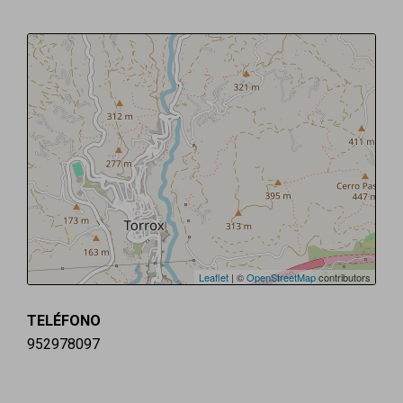
Leaflet
| ©
OpenStreetMap
contributors
TELÉFONO
952978097