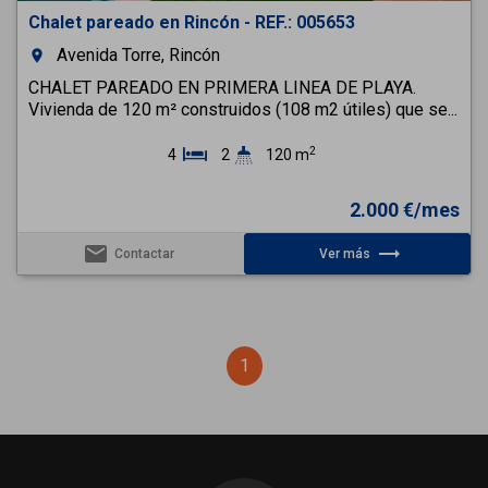
Chalet pareado en Rincón - REF.: 005653
Avenida Torre, Rincón
room
CHALET PAREADO EN PRIMERA LINEA DE PLAYA.
Vivienda de 120 m² construidos (108 m2 útiles) que se...
2
4
2
120 m
2.000 €/mes
email
trending_flat
Contactar
Ver más
1